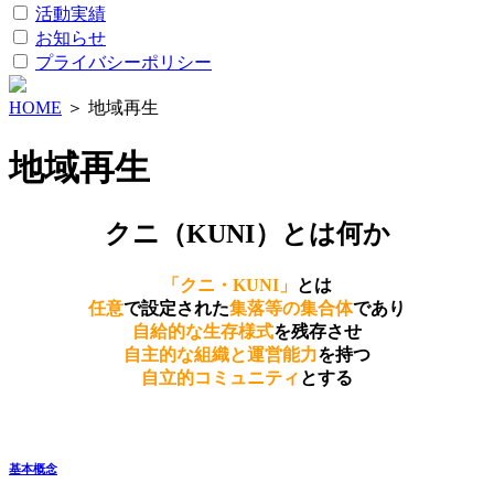
活動実績
お知らせ
プライバシーポリシー
HOME
＞
地域再生
地域再生
クニ（KUNI）とは何か
「クニ・KUNI」
とは
任意
で設定された
集落等の集合体
であり
自給的な生存様式
を残存させ
自主的な組織と運営能力
を持つ
自立的コミュニティ
とする
基本概念